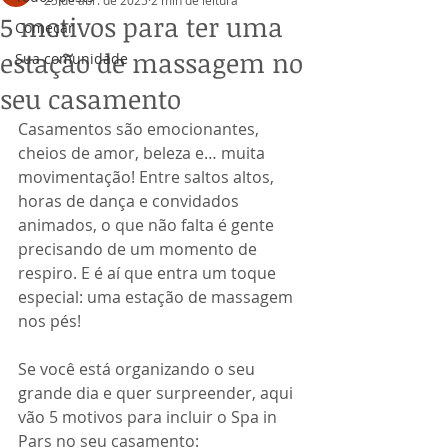
25 de abr. de 2025
2 min de leitura
5 motivos para ter uma
Começar
estação de massagem no
Sua comunidade
seu casamento
Casamentos são emocionantes, 
cheios de amor, beleza e… muita 
movimentação! Entre saltos altos, 
horas de dança e convidados 
animados, o que não falta é gente 
precisando de um momento de 
respiro. E é aí que entra um toque 
especial: uma estação de massagem 
nos pés!
Se você está organizando o seu 
grande dia e quer surpreender, aqui 
vão 5 motivos para incluir o Spa in 
Pars no seu casamento: