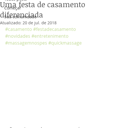
Uma festa de casamento
Começar
diferenciada
Sua comunidade
Atualizado:
20 de jul. de 2018
#casamento
#festadecasamento
#novidades
#entretenimento
#massagemnospes
#quickmassage