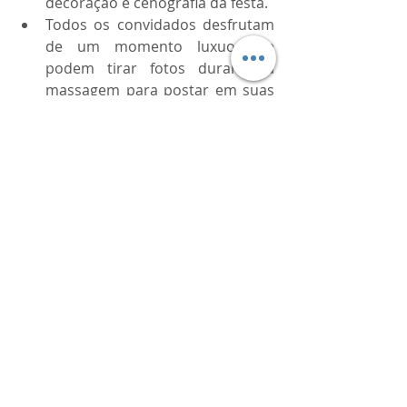
decoração e cenografia da festa.
Todos os convidados desfrutam 
de um momento luxuoso e 
podem tirar fotos durante a 
massagem para postar em suas 
redes sociais.
Que tal oferecer os serviços de 
massagem nos pés da Spa inPars 
para seu casamento? Com certeza 
temos um orçamento que cabe no 
seu bolso.
Para fazer um orçamento 
Clique 
Aqui
.