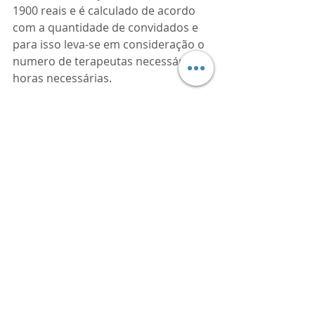
1900 reais e é calculado de acordo 
com a quantidade de convidados e 
para isso leva-se em consideração o 
numero de terapeutas necessários e 
horas necessárias.
Solicite um orçamento da Spa inPars 
e ofereça esse carinho aos seus 
convidados.
Posts recentes
Ver tudo