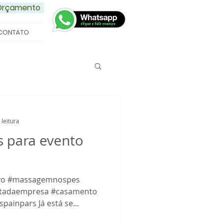
 Orçamento
CONTATO
 leitura
as para evento
ivo #massagemnospes
tadaempresa #casamento
ainpars Já está se...