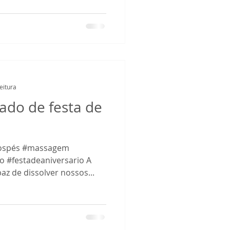
eitura
cado de festa de
ospés #massagem
 #festadeaniversario A
az de dissolver nossos...