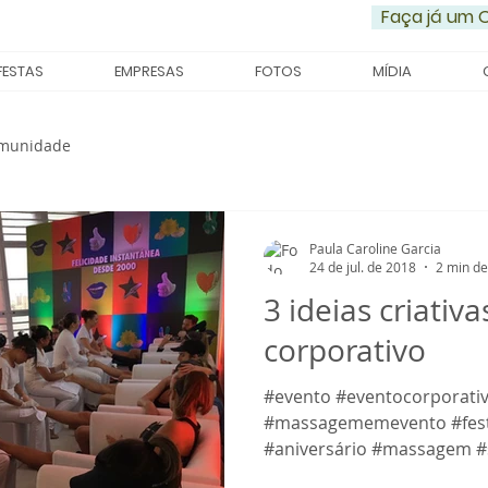
Faça já um
FESTAS
EMPRESAS
FOTOS
MÍDIA
omunidade
Paula Caroline Garcia
24 de jul. de 2018
2 min de
3 ideias criativ
corporativo
#evento #eventocorporat
#massagememevento #fes
#aniversário #massagem #sp