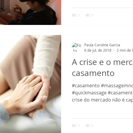
Paula Caroline Garcia
6 de jul. de 2018
2 min de l
A crise e o mer
casamento
#casamento #massagemn
#quickmassage #casamento
crise do mercado não é cap